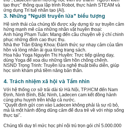
tạo thực" thông qua lập trình Robot, thực hành STEAM và
ứng dụng Trí tuệ nhân tạo (AI).
3. Những "Người truyền lửa" biểu tượng
Hệ sinh thái của chúng tôi được xây dựng từ sự truyền cảm
hứng mạnh mẽ của những nhân vật huyền thoại:
Anh hùng Phạm Tuân: Mang đến câu chuyện về ý chí chinh
phục những đỉnh cao thực thụ.
Nhà thơ Trần Đăng Khoa: Đánh thức sự nhạy cảm của tâm
hồn và lòng nhân ái qua từng trang sách.
Hoa hậu Yoga Nguyễn Thị Huyền: Trực tiếp giảng dạy,
dùng Yoga để xoa dịu những tâm hồn chông chênh.
NSND Trọng Trinh: Truyền lửa nghệ thuật biểu diễn, giúp
học sinh khám phá tiềm năng bản thân.
4. Trách nhiệm xã hội và Tầm nhìn
Với hệ thống cơ sở trải dài từ Hà Nội, TP.HCM đến Nam
Định, Ninh Bình, Bắc Ninh, Ladecen cam kết đồng hành
cùng phụ huynh trên khắp cả nước.
"Quyết định gửi con vào Ladecen không phải là sự rũ bỏ,
mà là một hành động dũng cảm để đưa trẻ về với nhịp sống
thực tại".
Chúng tôi duy trì mức học phí nội trú trọn gói chỉ 5.000.000