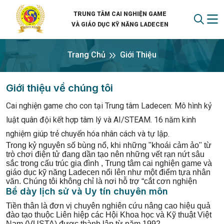
TRUNG TÂM CAI NGHIỆN GAME
VÀ GIÁO DỤC KỸ NĂNG LADECEN
Trang Chủ
Giới Thiệu
Giới thiệu về chúng tôi
Cai nghiện game cho con tại Trung tâm Ladecen: Mô hình kỷ
luật quân đội kết hợp tâm lý và AI/STEAM. 16 năm kinh
nghiệm giúp trẻ chuyển hóa nhân cách và tự lập.
Trong kỷ nguyên số bùng nổ, khi những "khoái cảm ảo" từ
trò chơi điện tử đang dần tạo nên những vết rạn nứt sâu
sắc trong cấu trúc gia đình , Trung tâm cai nghiện game và
giáo dục kỹ năng Ladecen nổi lên như một điểm tựa nhân
văn. Chúng tôi không chỉ là nơi hỗ trợ “cắt cơn nghiện
Bề dày lịch sử và Uy tín chuyên môn
Tiền thân là đơn vị chuyên nghiên cứu nâng cao hiệu quả
đào tạo thuộc Liên hiệp các Hội Khoa học và Kỹ thuật Việt
Nam (VUSTA) được thành lập từ năm 1992.