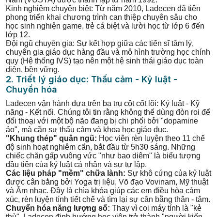
Kinh nghiệm chuyên biệt: Từ năm 2010, Ladecen đã tiên
phong triển khai chương trình can thiệp chuyên sâu cho
học sinh nghiện game, trẻ cá biệt và lười học từ lớp 6 đến
lớp 12.
Đội ngũ chuyên gia: Sự kết hợp giữa các tiến sĩ tâm lý,
chuyên gia giáo dục hàng đầu và mô hình trường học chính
quy (Hệ thống IVS) tạo nên một hệ sinh thái giáo dục toàn
diện, bền vững.
2. Triết lý giáo dục: Thấu cảm - Kỷ luật -
Chuyển hóa
Ladecen vận hành dựa trên ba trụ cột cốt lõi: Kỷ luật - Kỹ
năng - Kết nối. Chúng tôi tin rằng không thể dùng đòn roi để
đối thoại với một bộ não đang bị chi phối bởi "dopamine
ảo", mà cần sự thấu cảm và khoa học giáo dục.
"Khung thép" quân ngũ:
Học viên rèn luyện theo 11 chế
độ sinh hoạt nghiêm cẩn, bắt đầu từ 5h30 sáng. Những
chiếc chăn gấp vuông vức "như bao diêm" là biểu tượng
đầu tiên của kỷ luật cá nhân và sự tự lập.
Các liệu pháp "mềm" chữa lành:
Sự khô cứng của kỷ luật
được cân bằng bởi Yoga trị liệu, Võ đạo Vovinam, Mỹ thuật
và Âm nhạc. Đây là chìa khóa giúp các em điều hòa cảm
xúc, rèn luyện tính tiết chế và tìm lại sự cân bằng thân - tâm.
Chuyển hóa năng lượng số:
Thay vì coi máy tính là "kẻ
thù", Ladecen định hướng học viên trở thành "người kiến