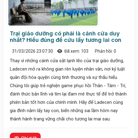
Trại giáo dưỡng có phải là cánh cửa duy
nhất? Hiểu đúng để cứu lấy tương lai con
31/03/2026 23:07:30
Đã xem: 103
Phản hồi: 0
Thay vì những cánh cửa sắt lạnh lẽo của trại giáo dưỡng,
Ladecen mở ra không gian rèn luyện nhân văn, nơi kỷ luật
quân đội hòa quyện cùng tình thương và sự thấu hiểu.
Chúng tôi giúp trẻ nghiện game phục hồi Thân - Tâm - Trí,
đánh thức bản lĩnh và tìm lại đam mê thực tế để trở thành
phiên bản tốt hơn của chính mình. Hãy để Ladecen cùng
gia đình nắm lấy tay con, biến những sai lầm hôm nay
thành hành trang vững chãi cho tương lai mai sau.