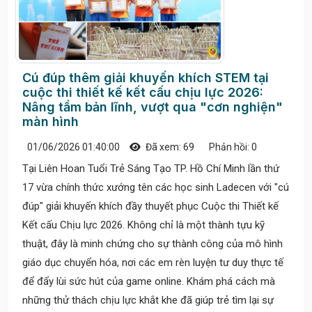
Cú đúp thêm giải khuyến khích STEM tại
cuộc thi thiết kế kết cấu chịu lực 2026:
Nâng tầm bản lĩnh, vượt qua "cơn nghiện"
màn hình
01/06/2026 01:40:00
Đã xem: 69
Phản hồi: 0
Tại Liên Hoan Tuổi Trẻ Sáng Tạo TP. Hồ Chí Minh lần thứ
17 vừa chính thức xướng tên các học sinh Ladecen với "cú
đúp" giải khuyến khích đầy thuyết phục Cuộc thi Thiết kế
Kết cấu Chịu lực 2026. Không chỉ là một thành tựu kỹ
thuật, đây là minh chứng cho sự thành công của mô hình
giáo dục chuyển hóa, nơi các em rèn luyện tư duy thực tế
để đẩy lùi sức hút của game online. Khám phá cách mà
những thử thách chịu lực khắt khe đã giúp trẻ tìm lại sự