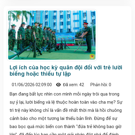
Lợi ích của học kỳ quân đội đối với trẻ lười
biếng hoặc thiếu tự lập
01/06/2026 02:09:00
Đã xem: 42
Phản hồi: 0
Bạn đang bất lực nhìn con mình mỗi ngày trôi qua trong
sự ỷ lại, lười biếng và lệ thuộc hoàn toàn vào cha mẹ? Sự
trì trệ này không chỉ là vấn đề nhất thời mà là hồi chuông
cảnh báo cho một tương lai thiếu bản lĩnh. Đừng để sự
bao bọc quá mức biến con thành "đứa trẻ không bao giờ
lớn", đã đến lúc bạn cần một giải pháp đột phá để đánh