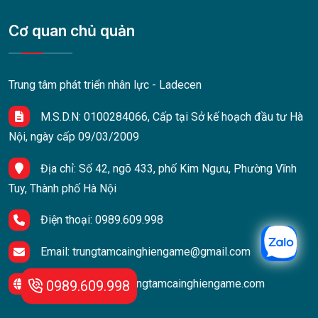
Cơ quan chủ quản
Trung tâm phát triển nhân lực - Ladecen
M.S.D.N: 0100284066, Cấp tại Sở kế hoạch đầu tư Hà
Nội, ngày cấp 09/03/2009
Địa chỉ:
Số 42, ngõ 433, phố Kim Ngưu, Phường Vĩnh
Tuy, Thành phố Hà Nội
Điện thoại:
0989.609.998
Email:
trungtamcainghiengame@gmail.com
Website:
https://trungtamcainghiengame.com
0989.609.998