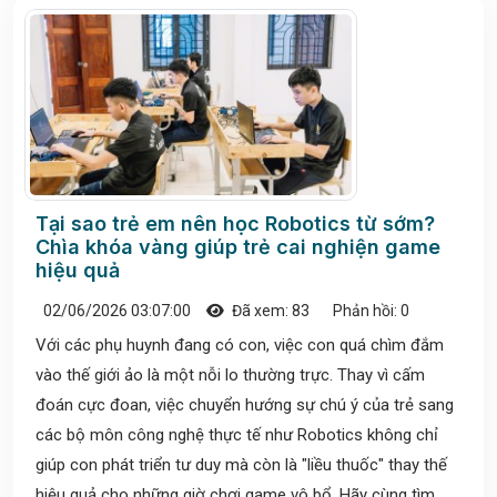
Tại sao trẻ em nên học Robotics từ sớm?
Chìa khóa vàng giúp trẻ cai nghiện game
hiệu quả
02/06/2026 03:07:00
Đã xem: 83
Phản hồi: 0
Với các phụ huynh đang có con, việc con quá chìm đắm
vào thế giới ảo là một nỗi lo thường trực. Thay vì cấm
đoán cực đoan, việc chuyển hướng sự chú ý của trẻ sang
các bộ môn công nghệ thực tế như Robotics không chỉ
giúp con phát triển tư duy mà còn là "liều thuốc" thay thế
hiệu quả cho những giờ chơi game vô bổ. Hãy cùng tìm