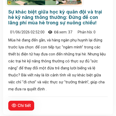
Sự khác biệt giữa học kỳ quân đội và trại
hè kỹ năng thông thường: Đừng để con
lãng phí mùa hè trong sự nuông chiều!
01/06/2026 02:52:00
Đã xem: 37
Phản hồi: 0
Mùa hè đang đến gần, và hàng ngàn phụ huynh lại đứng
trước lựa chọn: để con tiếp tục "ngâm mình" trong các
thiết bị điện tử hay đưa con đến những trại hè. Nhưng liệu
các trại hè kỹ năng thông thường có thực sự đủ "sức
nặng" để thay đổi một đứa trẻ đang lười biếng và lệ
thuộc? Bài viết này là lời cảnh tỉnh về sự khác biệt giữa
việc chỉ "đi chơi" và việc thực sự "trưởng thành", giúp cha
mẹ đưa ra quyết định .
Chi tiết