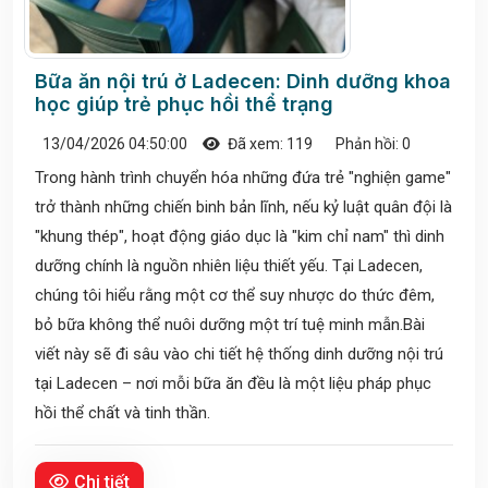
Bữa ăn nội trú ở Ladecen: Dinh dưỡng khoa
học giúp trẻ phục hồi thể trạng
13/04/2026 04:50:00
Đã xem: 119
Phản hồi: 0
Trong hành trình chuyển hóa những đứa trẻ "nghiện game"
trở thành những chiến binh bản lĩnh, nếu kỷ luật quân đội là
"khung thép", hoạt động giáo dục là "kim chỉ nam" thì dinh
dưỡng chính là nguồn nhiên liệu thiết yếu. Tại Ladecen,
chúng tôi hiểu rằng một cơ thể suy nhược do thức đêm,
bỏ bữa không thể nuôi dưỡng một trí tuệ minh mẫn.Bài
viết này sẽ đi sâu vào chi tiết hệ thống dinh dưỡng nội trú
tại Ladecen – nơi mỗi bữa ăn đều là một liệu pháp phục
hồi thể chất và tinh thần.
Chi tiết