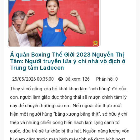
Á quân Boxing Thế Giới 2023 Nguyễn Thị
Tâm: Người truyền lửa ý chí nhà vô địch ở
Trung tâm Ladecen
25/05/2026 00:35:00
Đã xem: 126
Phản hồi: 0
Thay vì cố gắng xóa bỏ khát khao làm "anh hùng" đó của
con, người làm giáo dục thông thái sẽ mượn chính tâm lý
này để chuyển hướng các em. Nếu ngoài đời thực xuất
hiện một người hùng "bằng xương bằng thịt", sở hữu ý chí
thép và những chiến công hiển hách làm rạng danh tổ
quốc, đứa trẻ sẽ tự khắc bị thu hút. Nguồn năng lượng vốn
bị giam cầm trước màn hình máy tính sẽ được kích hoạt