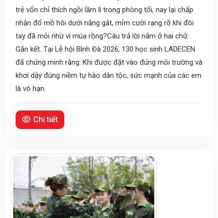
trẻ vốn chỉ thích ngồi lầm lì trong phòng tối, nay lại chấp
nhận đổ mồ hôi dưới nắng gắt, mỉm cười rạng rỡ khi đôi
tay đã mỏi nhừ vì múa rồng?Câu trả lời nằm ở hai chữ:
Gắn kết. Tại Lễ hội Bình Đà 2026, 130 học sinh LADECEN
đã chứng minh rằng: Khi được đặt vào đúng môi trường và
khơi dậy đúng niềm tự hào dân tộc, sức mạnh của các em
là vô hạn.
Chi tiết