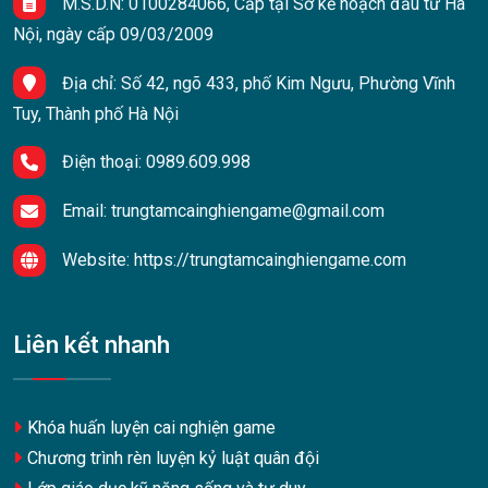
M.S.D.N: 0100284066, Cấp tại Sở kế hoạch đầu tư Hà
Nội, ngày cấp 09/03/2009
Địa chỉ:
Số 42, ngõ 433, phố Kim Ngưu, Phường Vĩnh
Tuy, Thành phố Hà Nội
Điện thoại:
0989.609.998
Email:
trungtamcainghiengame@gmail.com
Website:
https://trungtamcainghiengame.com
Liên kết nhanh
Khóa huấn luyện cai nghiện game
Chương trình rèn luyện kỷ luật quân đội