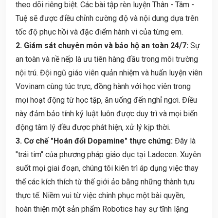
theo dõi riêng biệt. Các bài tập rèn luyện Thân - Tâm -
Tuệ sẽ được điều chỉnh cường độ và nội dung dựa trên
tốc độ phục hồi và đặc điểm hành vi của từng em.
2. Giám sát chuyên môn và bảo hộ an toàn 24/7:
Sự
an toàn và nề nếp là ưu tiên hàng đầu trong môi trường
nội trú. Đội ngũ giáo viên quản nhiệm và huấn luyện viên
Vovinam cùng túc trực, đồng hành với học viên trong
mọi hoạt động từ học tập, ăn uống đến nghỉ ngơi. Điều
này đảm bảo tính kỷ luật luôn được duy trì và mọi biến
động tâm lý đều được phát hiện, xử lý kịp thời.
3. Cơ chế "Hoán đổi Dopamine" thực chứng:
Đây là
"trái tim" của phương pháp giáo dục tại Ladecen. Xuyên
suốt mọi giai đoạn, chúng tôi kiên trì áp dụng việc thay
thế các kích thích từ thế giới ảo bằng những thành tựu
thực tế. Niềm vui từ việc chinh phục một bài quyền,
hoàn thiện một sản phẩm Robotics hay sự tĩnh lặng