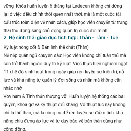
vững. Khóa huấn luyện 6 tháng tại Ladecen không chỉ dừng
lại ở việc điều chỉnh thói quen nhất thời, mà là một cuộc tái
cấu trúc toàn diện về nhân cách, giúp học viên chuyển từ trạng
thái thụ động sang chủ động quản trị cuộc đời mình.
2. Hệ sinh thái giáo dục tích hợp: Thân - Tâm - Tuệ
Kỷ luật nòng cốt & Bản lĩnh thể chất (Thân):
Nề nếp quân ngũ chuyên sâu: Học viên không chỉ tuân thủ mà
còn trở thành người duy trì kỷ luật. Việc thực hiện nghiêm ngặt
11 chế độ sinh hoạt trong ngày giúp rèn luyện sự kiên trì, nỗ
lực và khả năng tự quản lý đời sống cá nhân mà không cần
nhắc nhở.
Vovinam & Tinh thần thượng võ: Huấn luyện hệ thống các bài
quyền, khóa gỡ và kỹ thuật đối kháng. Võ thuật lúc này không
chỉ là thể thao, mà là công cụ để rèn luyện sự điềm tĩnh, khả
năng chịu đựng áp lực và tư duy bảo vệ bản thân cũng như
cộng đồng.