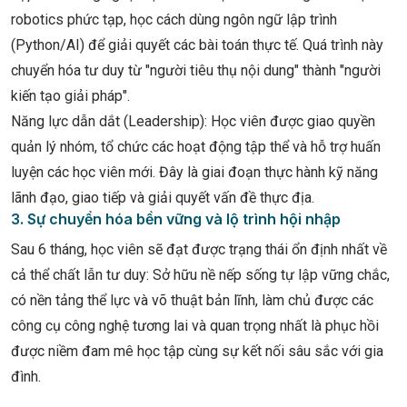
robotics phức tạp, học cách dùng ngôn ngữ lập trình
(Python/AI) để giải quyết các bài toán thực tế. Quá trình này
chuyển hóa tư duy từ "người tiêu thụ nội dung" thành "người
kiến tạo giải pháp".
Năng lực dẫn dắt (Leadership): Học viên được giao quyền
quản lý nhóm, tổ chức các hoạt động tập thể và hỗ trợ huấn
luyện các học viên mới. Đây là giai đoạn thực hành kỹ năng
lãnh đạo, giao tiếp và giải quyết vấn đề thực địa.
3. Sự chuyển hóa bền vững và lộ trình hội nhập
Sau 6 tháng, học viên sẽ đạt được trạng thái ổn định nhất về
cả thể chất lẫn tư duy: Sở hữu nề nếp sống tự lập vững chắc,
có nền tảng thể lực và võ thuật bản lĩnh, làm chủ được các
công cụ công nghệ tương lai và quan trọng nhất là phục hồi
được niềm đam mê học tập cùng sự kết nối sâu sắc với gia
đình.