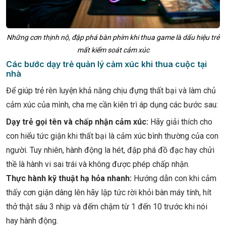
Những cơn thịnh nộ, đập phá bàn phím khi thua game là dấu hiệu trẻ
mất kiểm soát cảm xúc
Các bước dạy trẻ quản lý cảm xúc khi thua cuộc tại
nhà
Để giúp trẻ rèn luyện khả năng chịu đựng thất bại và làm chủ
cảm xúc của mình, cha mẹ cần kiên trì áp dụng các bước sau:
Dạy trẻ gọi tên và chấp nhận cảm xúc:
Hãy giải thích cho
con hiểu tức giận khi thất bại là cảm xúc bình thường của con
người. Tuy nhiên, hành động la hét, đập phá đồ đạc hay chửi
thề là hành vi sai trái và không được phép chấp nhận.
Thực hành kỹ thuật hạ hỏa nhanh:
Hướng dẫn con khi cảm
thấy cơn giận dâng lên hãy lập tức rời khỏi bàn máy tính, hít
thở thật sâu 3 nhịp và đếm chậm từ 1 đến 10 trước khi nói
hay hành động.