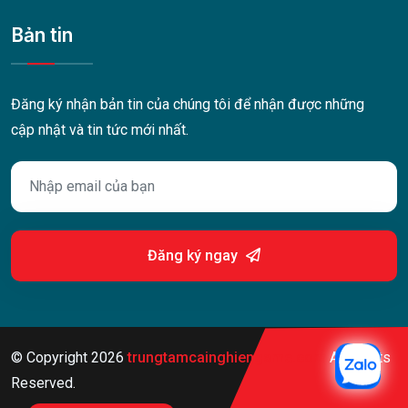
Bản tin
Đăng ký nhận bản tin của chúng tôi để nhận được những
cập nhật và tin tức mới nhất.
Đăng ký ngay
© Copyright
2026
trungtamcainghiengame.com
All Rights
Reserved.