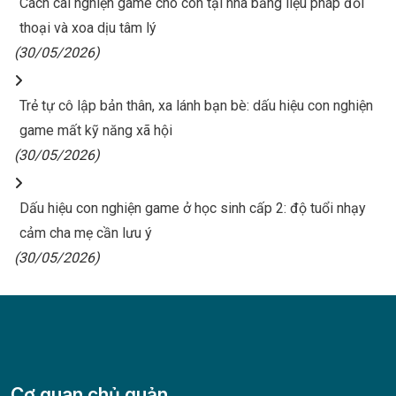
Cách cai nghiện game cho con tại nhà bằng liệu pháp đối
thoại và xoa dịu tâm lý
(30/05/2026)
Trẻ tự cô lập bản thân, xa lánh bạn bè: dấu hiệu con nghiện
game mất kỹ năng xã hội
(30/05/2026)
Dấu hiệu con nghiện game ở học sinh cấp 2: độ tuổi nhạy
cảm cha mẹ cần lưu ý
(30/05/2026)
Cơ quan chủ quản