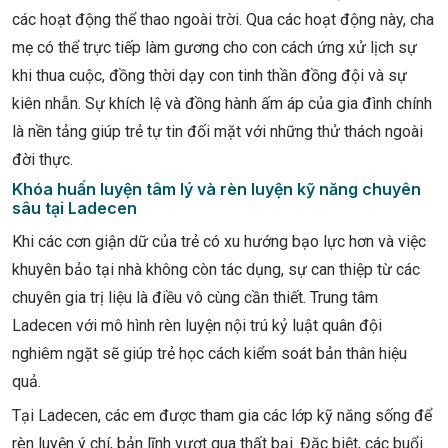
các hoạt động thể thao ngoài trời. Qua các hoạt động này, cha
mẹ có thể trực tiếp làm gương cho con cách ứng xử lịch sự
khi thua cuộc, đồng thời dạy con tinh thần đồng đội và sự
kiên nhẫn. Sự khích lệ và đồng hành ấm áp của gia đình chính
là nền tảng giúp trẻ tự tin đối mặt với những thử thách ngoài
đời thực.
Khóa huấn luyện tâm lý và rèn luyện kỹ năng chuyên
sâu tại Ladecen
Khi các cơn giận dữ của trẻ có xu hướng bạo lực hơn và việc
khuyên bảo tại nhà không còn tác dụng, sự can thiệp từ các
chuyên gia trị liệu là điều vô cùng cần thiết. Trung tâm
Ladecen với mô hình rèn luyện nội trú kỷ luật quân đội
nghiêm ngặt sẽ giúp trẻ học cách kiểm soát bản thân hiệu
quả.
Tại Ladecen, các em được tham gia các lớp kỹ năng sống để
rèn luyện ý chí, bản lĩnh vượt qua thất bại. Đặc biệt, các buổi