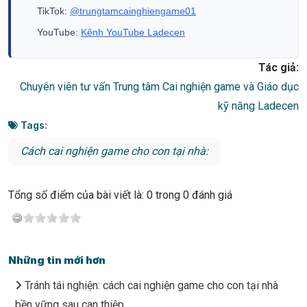
TikTok:
@trungtamcainghiengame01
YouTube:
Kênh YouTube Ladecen
Tác giả:
Chuyên viên tư vấn Trung tâm Cai nghiện game và Giáo dục
kỹ năng Ladecen
Tags:
Cách cai nghiện game cho con tại nhà:
Tổng số điểm của bài viết là: 0 trong 0 đánh giá
Những tin mới hơn
Tránh tái nghiện: cách cai nghiện game cho con tại nhà
bền vững sau can thiệp