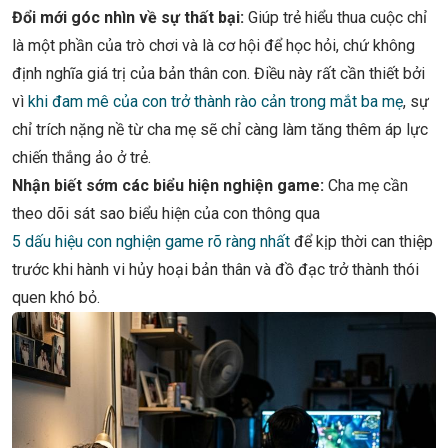
Đổi mới góc nhìn về sự thất bại:
Giúp trẻ hiểu thua cuộc chỉ
là một phần của trò chơi và là cơ hội để học hỏi, chứ không
định nghĩa giá trị của bản thân con. Điều này rất cần thiết bởi
vì
khi đam mê của con trở thành rào cản trong mắt ba mẹ
, sự
chỉ trích nặng nề từ cha mẹ sẽ chỉ càng làm tăng thêm áp lực
chiến thắng ảo ở trẻ.
Nhận biết sớm các biểu hiện nghiện game:
Cha mẹ cần
theo dõi sát sao biểu hiện của con thông qua
5 dấu hiệu con nghiện game rõ ràng nhất
để kịp thời can thiệp
trước khi hành vi hủy hoại bản thân và đồ đạc trở thành thói
quen khó bỏ.