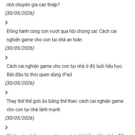
nhờ chuyên gia can thiệp?
(30/05/2026)
Đồng hành cùng con vượt qua hội chứng cai: Cách cai
nghiện game cho con tại nhà an toàn
(30/05/2026)
Cách cai nghiện game cho con tại nhà ở độ tuổi tiểu học:
Bắt đầu từ thói quen dùng iPad
(30/05/2026)
Thay thế thế giới ảo bằng thể thao: cách cai nghiện game
cho con tại nhà lành mạnh
(30/05/2026)