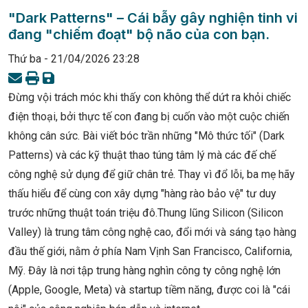
"Dark Patterns" – Cái bẫy gây nghiện tinh vi
đang "chiếm đoạt" bộ não của con bạn.
Thứ ba - 21/04/2026 23:28
Đừng vội trách móc khi thấy con không thể dứt ra khỏi chiếc
điện thoại, bởi thực tế con đang bị cuốn vào một cuộc chiến
không cân sức. Bài viết bóc trần những "Mô thức tối" (Dark
Patterns) và các kỹ thuật thao túng tâm lý mà các đế chế
công nghệ sử dụng để giữ chân trẻ. Thay vì đổ lỗi, ba mẹ hãy
thấu hiểu để cùng con xây dựng "hàng rào bảo vệ" tư duy
trước những thuật toán triệu đô.Thung lũng Silicon (Silicon
Valley) là trung tâm công nghệ cao, đổi mới và sáng tạo hàng
đầu thế giới, nằm ở phía Nam Vịnh San Francisco, California,
Mỹ. Đây là nơi tập trung hàng nghìn công ty công nghệ lớn
(Apple, Google, Meta) và startup tiềm năng, được coi là "cái