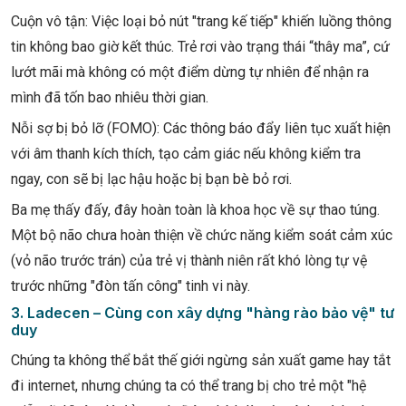
Cuộn vô tận: Việc loại bỏ nút "trang kế tiếp" khiến luồng thông
tin không bao giờ kết thúc. Trẻ rơi vào trạng thái “thây ma”, cứ
lướt mãi mà không có một điểm dừng tự nhiên để nhận ra
mình đã tốn bao nhiêu thời gian.
Nỗi sợ bị bỏ lỡ (FOMO): Các thông báo đẩy liên tục xuất hiện
với âm thanh kích thích, tạo cảm giác nếu không kiểm tra
ngay, con sẽ bị lạc hậu hoặc bị bạn bè bỏ rơi.
Ba mẹ thấy đấy, đây hoàn toàn là khoa học về sự thao túng.
Một bộ não chưa hoàn thiện về chức năng kiểm soát cảm xúc
(vỏ não trước trán) của trẻ vị thành niên rất khó lòng tự vệ
trước những "đòn tấn công" tinh vi này.
3. Ladecen – Cùng con xây dựng "hàng rào bảo vệ" tư
duy
Chúng ta không thể bắt thế giới ngừng sản xuất game hay tắt
đi internet, nhưng chúng ta có thể trang bị cho trẻ một "hệ