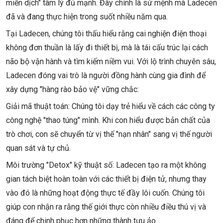
miễn dịch" tâm lý đủ mạnh. Đây chính là sứ mệnh mà Ladecen
đã và đang thực hiện trong suốt nhiều năm qua.
Tại Ladecen, chúng tôi thấu hiểu rằng cai nghiện điện thoại
không đơn thuần là lấy đi thiết bị, mà là tái cấu trúc lại cách
não bộ vận hành và tìm kiếm niềm vui. Với lộ trình chuyên sâu,
Ladecen đóng vai trò là người đồng hành cùng gia đình để
xây dựng "hàng rào bảo vệ" vững chắc:
Giải mã thuật toán: Chúng tôi dạy trẻ hiểu về cách các công ty
công nghệ "thao túng" mình. Khi con hiểu được bản chất của
trò chơi, con sẽ chuyển từ vị thế "nạn nhân" sang vị thế người
quan sát và tự chủ.
Môi trường "Detox" kỹ thuật số: Ladecen tạo ra một không
gian tách biệt hoàn toàn với các thiết bị điện tử, nhưng thay
vào đó là những hoạt động thực tế đầy lôi cuốn. Chúng tôi
giúp con nhận ra rằng thế giới thực còn nhiều điều thú vị và
đáng để chinh phục hơn những thành tựu ảo.