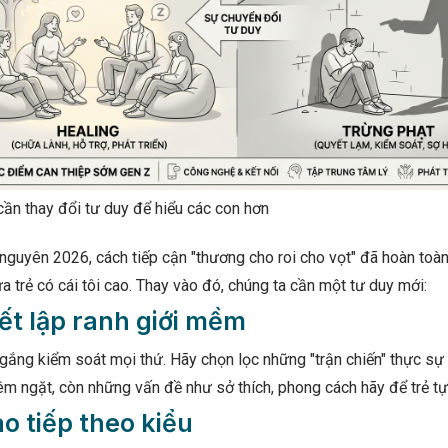
ần thay đổi tư duy để hiểu các con hơn
nguyên 2026, cách tiếp cận "thương cho roi cho vọt" đã hoàn toà
 trẻ có cái tôi cao. Thay vào đó, chúng ta cần một tư duy mới:
iết lập ranh giới mềm
ắng kiểm soát mọi thứ. Hãy chọn lọc những "trận chiến" thực sự 
êm ngặt, còn những vấn đề như sở thích, phong cách hãy để trẻ tự
ao tiếp theo kiểu