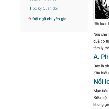
Học kỳ Quân đội
Đội ngũ chuyên gia
Rối loạn 
Nếu cha m
quả có th
tâm lý th
A. Ph
Đây là p
đầu biết 
Nổi 
Mục tiêu:
Biểu hiện
không gây