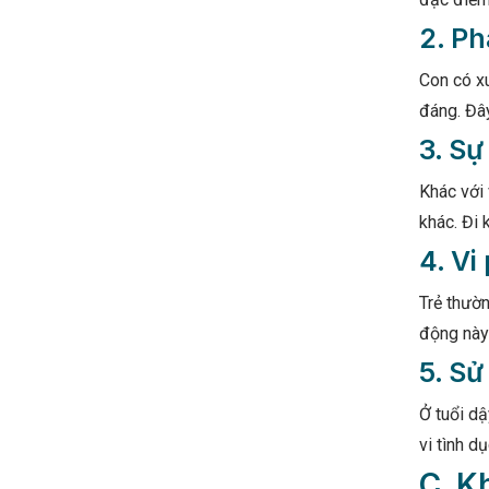
2. Ph
Con có xu
đáng. Đây
3. Sự
Khác với 
khác. Đi 
4. Vi
Trẻ thườ
động này 
5. Sử
Ở tuổi dậ
vi tình d
C. K