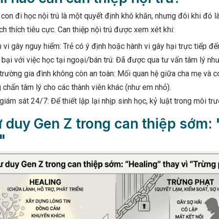
con đi học nội trú là một quyết định khó khăn, nhưng đôi khi đó là
ch thích tiêu cực. Can thiệp nội trú được xem xét khi:
 vi gây nguy hiểm: Trẻ có ý định hoặc hành vi gây hại trực tiếp 
 bại với việc học tại ngoại/bán trú: Đã được qua tư vấn tâm lý nh
trường gia đình không còn an toàn: Mối quan hệ giữa cha mẹ và co
 chấn tâm lý cho các thành viên khác (như em nhỏ).
giám sát 24/7: Để thiết lập lại nhịp sinh học, kỷ luật trong môi t
ư duy Gen Z trong can thiệp sớm: 
"