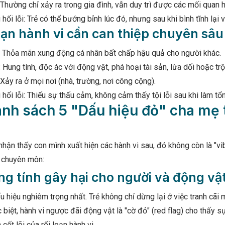
Thường chỉ xảy ra trong gia đình, vẫn duy trì được các mối quan h
hối lỗi: Trẻ có thể bướng bỉnh lúc đó, nhưng sau khi bình tĩnh lại
oạn hành vi cần can thiệp chuyên sâ
: Thỏa mãn xung động cá nhân bất chấp hậu quả cho người khác.
: Hung tính, độc ác với động vật, phá hoại tài sản, lừa dối hoặc t
Xảy ra ở mọi nơi (nhà, trường, nơi công cộng).
hối lỗi: Thiếu sự thấu cảm, không cảm thấy tội lỗi sau khi làm tổ
anh sách 5 "Dấu hiệu đỏ" cha mẹ 
hận thấy con mình xuất hiện các hành vi sau, đó không còn là "vib
p chuyên môn:
ng tính gây hại cho người và động vậ
u hiệu nghiêm trọng nhất. Trẻ không chỉ dừng lại ở việc tranh cã
 biệt, hành vi ngược đãi động vật là "cờ đỏ" (red flag) cho thấ
cốt lõi của rối loạn hành vi.