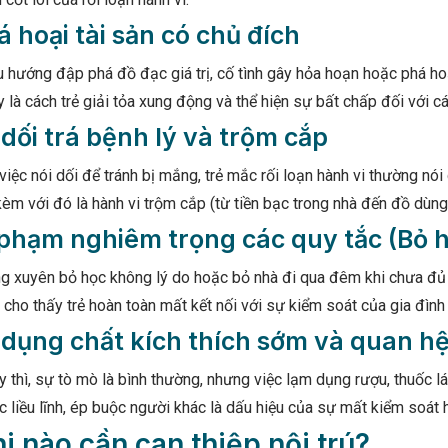
á hoại tài sản có chủ đích
 hướng đập phá đồ đạc giá trị, cố tình gây hỏa hoạn hoặc phá ho
 là cách trẻ giải tỏa xung động và thể hiện sự bất chấp đối với c
 dối trá bệnh lý và trộm cắp
việc nói dối để tránh bị mắng, trẻ mắc rối loạn hành vi thường nói
kèm với đó là hành vi trộm cắp (từ tiền bạc trong nhà đến đồ dùn
 phạm nghiêm trọng các quy tắc (Bỏ 
ng xuyên bỏ học không lý do hoặc bỏ nhà đi qua đêm khi chưa đủ 
cho thấy trẻ hoàn toàn mất kết nối với sự kiểm soát của gia đình
 dụng chất kích thích sớm và quan h
y thì, sự tò mò là bình thường, nhưng việc lạm dụng rượu, thuốc l
ục liều lĩnh, ép buộc người khác là dấu hiệu của sự mất kiểm soát 
hi nào cần can thiệp nội trú?