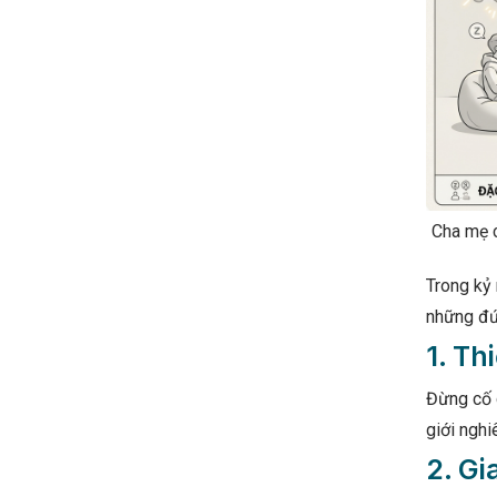
Cha mẹ c
Trong kỷ 
những đứa
1. Th
Đừng cố g
giới nghi
2. Gi