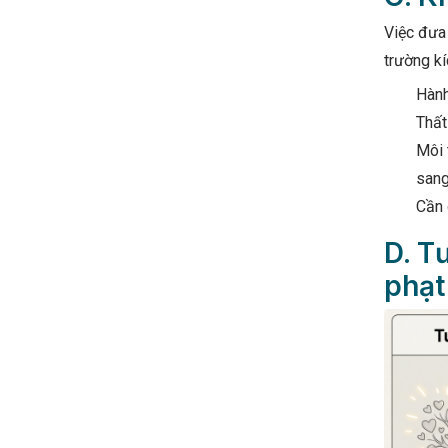
Việc đưa 
trường kí
Hành
Thất
Môi 
sang
Cần 
D. T
phạt