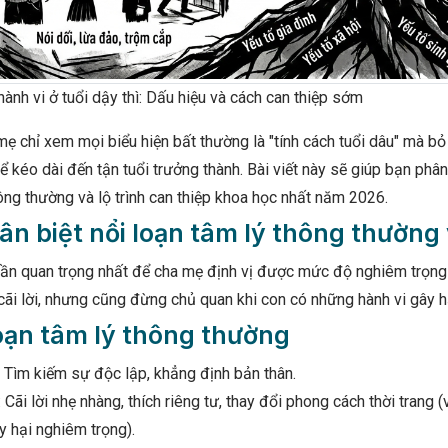
hành vi ở tuổi dậy thì: Dấu hiệu và cách can thiệp sớm
ẹ chỉ xem mọi biểu hiện bất thường là "tính cách tuổi dâu" mà bỏ
ể kéo dài đến tận tuổi trưởng thành. Bài viết này sẽ giúp bạn phân 
ông thường và lộ trình can thiệp khoa học nhất năm 2026.
ân biệt nổi loạn tâm lý thông thường v
hần quan trọng nhất để cha mẹ định vị được mức độ nghiêm trọng
cãi lời, nhưng cũng đừng chủ quan khi con có những hành vi gây h
loạn tâm lý thông thường
 Tìm kiếm sự độc lập, khẳng định bản thân.
: Cãi lời nhẹ nhàng, thích riêng tư, thay đổi phong cách thời tran
 hại nghiêm trọng).