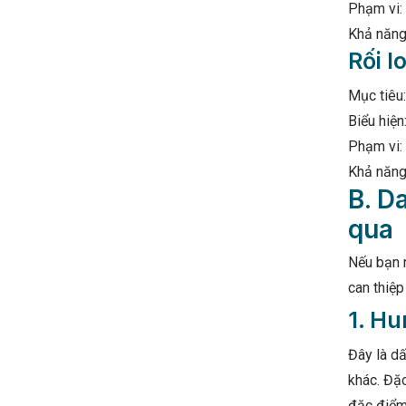
Phạm vi: 
Khả năng 
Rối l
Mục tiêu
Biểu hiện
Phạm vi: 
Khả năng 
B. D
qua
Nếu bạn n
can thiệ
1. Hu
Đây là dấ
khác. Đặc
đặc điểm 