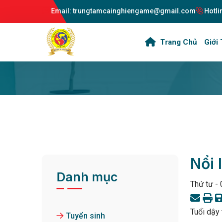
Email: trungtamcainghiengame@gmail.com
Hotli
Trang Chủ
Giới 
Nổi 
Danh mục
Thứ tư -
Tuổi dậy 
Tuyển sinh