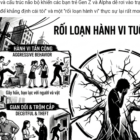
à cấu trúc não bộ khiến các bạn trẻ Gen Z và Alpha dễ rơi vào trạn
 để khẳng định cái tôi" và một "rối loạn hành vi" thực sự lại rất m