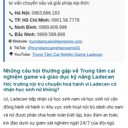
tư vấn chuyên sâu và giải pháp kịp thời:
📞
Hà Nội:
0963.686.183
📞
TP. Hồ Chí Minh:
0901.56.7778
📞
Ninh Bình:
0989.609.998
📞
Bắc Ninh:
0869.588.668
🌐 Website:
trungtamcainghiengame.com
📱 TikTok:
@trungtamcainghiengame01
🎥 YouTube:
Trung Tâm Cai Nghiện Game Ladecen
Những câu hỏi thường gặp về Trung tâm cai
nghiệm game và giáo dục kỹ năng Ladecen
Hỏi: trường nội trú chuyển hoá hành vi Ladecen có
nhận học sinh nữ không?
có, Ladecen tiếp nhận cả học sinh nam và học sinh nữ cần
đồng hành về hành vi. khu vực sinh hoạt nội trú dành cho nam
và nữ được phân chia hoàn toàn biệt lập, bảo đảm an toàn,
kín đáo dưới sự giám sát nghiêm ngặt 24/7 của đội ngũ