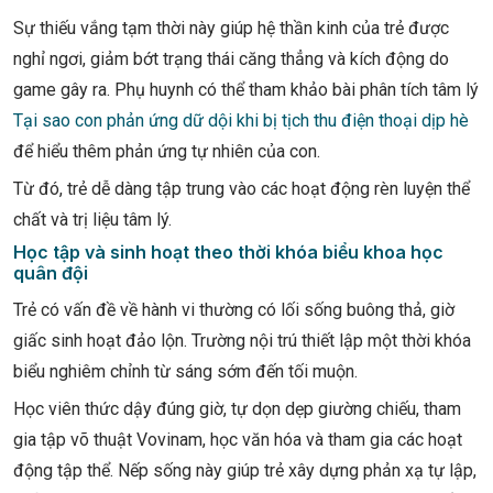
Sự thiếu vắng tạm thời này giúp hệ thần kinh của trẻ được
nghỉ ngơi, giảm bớt trạng thái căng thẳng và kích động do
game gây ra. Phụ huynh có thể tham khảo bài phân tích tâm lý
Tại sao con phản ứng dữ dội khi bị tịch thu điện thoại dịp hè
để hiểu thêm phản ứng tự nhiên của con.
Từ đó, trẻ dễ dàng tập trung vào các hoạt động rèn luyện thể
chất và trị liệu tâm lý.
Học tập và sinh hoạt theo thời khóa biểu khoa học
quân đội
Trẻ có vấn đề về hành vi thường có lối sống buông thả, giờ
giấc sinh hoạt đảo lộn. Trường nội trú thiết lập một thời khóa
biểu nghiêm chỉnh từ sáng sớm đến tối muộn.
Học viên thức dậy đúng giờ, tự dọn dẹp giường chiếu, tham
gia tập võ thuật Vovinam, học văn hóa và tham gia các hoạt
động tập thể. Nếp sống này giúp trẻ xây dựng phản xạ tự lập,