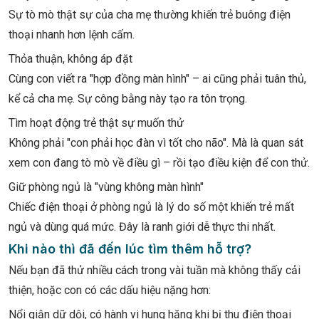
Sự tò mò thật sự của cha mẹ thường khiến trẻ buông điện
thoại nhanh hơn lệnh cấm.
Thỏa thuận, không áp đặt
Cùng con viết ra "hợp đồng màn hình" – ai cũng phải tuân thủ,
kể cả cha mẹ. Sự công bằng này tạo ra tôn trọng.
Tìm hoạt động trẻ thật sự muốn thử
Không phải "con phải học đàn vì tốt cho não". Mà là quan sát
xem con đang tò mò về điều gì – rồi tạo điều kiện để con thử.
Giữ phòng ngủ là "vùng không màn hình"
Chiếc điện thoại ở phòng ngủ là lý do số một khiến trẻ mất
ngủ và dùng quá mức. Đây là ranh giới dễ thực thi nhất.
Khi nào thì đã đến lúc tìm thêm hỗ trợ?
Nếu bạn đã thử nhiều cách trong vài tuần mà không thấy cải
thiện, hoặc con có các dấu hiệu nặng hơn:
Nổi giận dữ dội, có hành vi hung hăng khi bị thu điện thoại