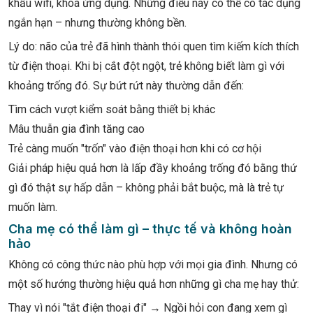
khẩu wifi, khoá ứng dụng. Những điều này có thể có tác dụng
ngắn hạn – nhưng thường không bền.
Lý do: não của trẻ đã hình thành thói quen tìm kiếm kích thích
từ điện thoại. Khi bị cắt đột ngột, trẻ không biết làm gì với
khoảng trống đó. Sự bứt rứt này thường dẫn đến:
Tìm cách vượt kiểm soát bằng thiết bị khác
Mâu thuẫn gia đình tăng cao
Trẻ càng muốn "trốn" vào điện thoại hơn khi có cơ hội
Giải pháp hiệu quả hơn là lấp đầy khoảng trống đó bằng thứ
gì đó thật sự hấp dẫn – không phải bắt buộc, mà là trẻ tự
muốn làm.
Cha mẹ có thể làm gì – thực tế và không hoàn
hảo
Không có công thức nào phù hợp với mọi gia đình. Nhưng có
một số hướng thường hiệu quả hơn những gì cha mẹ hay thử:
Thay vì nói "tắt điện thoại đi" → Ngồi hỏi con đang xem gì