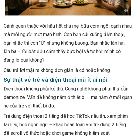
Cảnh quen thuộc với hầu hết cha mẹ: bữa cơm ngồi cạnh nhau
mà mỗi người một màn hình. Con bạn cúi xuống điện thoại,
bạn nhắc thì con "Ừ" nhưng không buông. Bạn nhắc lần hai,
lần ba – rồi bắt đầu cảm thấy bực bội và tự hỏi: mình có
đang lo quá không?
Câu trả lời thật ra không đơn giản là có hoặc không.
Sự thật về trẻ và điện thoại mà ít ai nói
Điện thoại không phải kẻ thù. Công nghệ không phải thứ cần
demonize. Vấn đề không nằm ở thiết bị – mà nằm ở mối quan
hệ của trẻ với thiết bị đó.
Trẻ dùng điện thoại 2 tiếng để học TikTok nấu ăn, xem phim
tài liệu, học ngôn ngữ – khác hoàn toàn với trẻ dùng 2 tiếng
để scroll vô thức hoặc chơi game không kiểm soát.