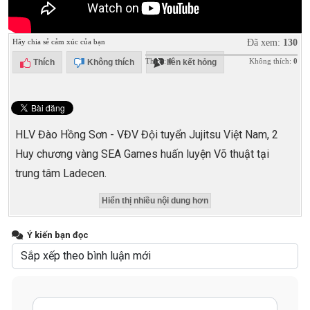
Hãy chia sẻ cảm xúc của bạn
Đã xem:
130
Thích:
0
Không thích:
0
Thích
Không thích
liên kết hỏng
HLV Đào Hồng Sơn - VĐV Đội tuyển Jujitsu Việt Nam, 2
Huy chương vàng SEA Games huấn luyện Võ thuật tại
trung tâm Ladecen.
Hiển thị nhiều nội dung hơn
Ý kiến bạn đọc