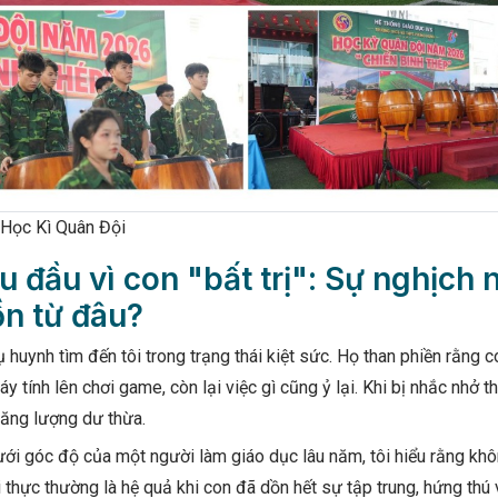
Học Kì Quân Đội
au đầu vì con "bất trị": Sự nghịch
n từ đâu?
 huynh tìm đến tôi trong trạng thái kiệt sức. Họ than phiền rằng c
áy tính lên chơi game, còn lại việc gì cũng ỷ lại. Khi bị nhắc nhở
năng lượng dư thừa.
i góc độ của một người làm giáo dục lâu năm, tôi hiểu rằng không
 thực thường là hệ quả khi con đã dồn hết sự tập trung, hứng thú