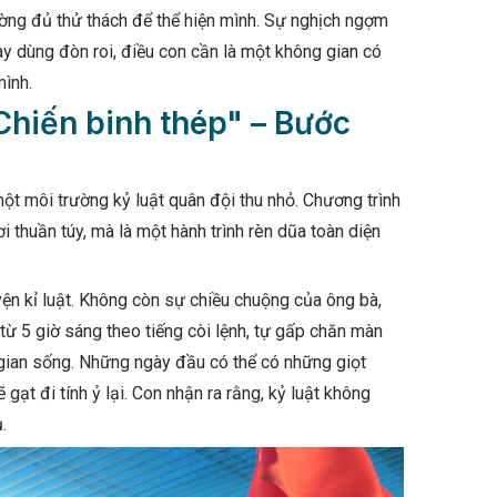
ường đủ thử thách để thể hiện mình. Sự nghịch ngợm
ay dùng đòn roi, điều con cần là một không gian có
mình.
Chiến binh thép" – Bước
một môi trường kỷ luật quân đội thu nhỏ. Chương trình
i thuần túy, mà là một hành trình rèn dũa toàn diện
uyện kỉ luật. Không còn sự chiều chuộng của ông bà,
ừ 5 giờ sáng theo tiếng còi lệnh, tự gấp chăn màn
gian sống. Những ngày đầu có thể có những giọt
ạt đi tính ỷ lại. Con nhận ra rằng, kỷ luật không
.