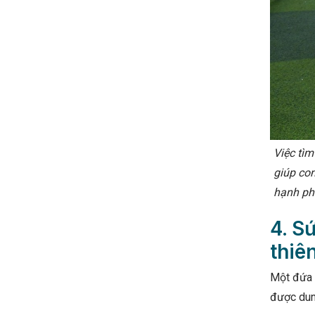
Việc tìm
giúp con
hạnh ph
4. S
thiê
Một đứa t
được dung