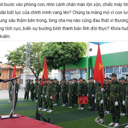
iờ bước vào phòng con, nhìn cảnh chăn màn lộn xộn, chiếc máy t
 dài bất lực của chính mình vang lên? Chúng ta mắng mỏ vì con lư
ưng sâu thẳm bên trong, lòng cha mẹ nào cũng đau thắt vì thương
g tích cực, biến sự bướng bỉnh thành bản lĩnh đời thực? Khóa huấ
 kiếm.