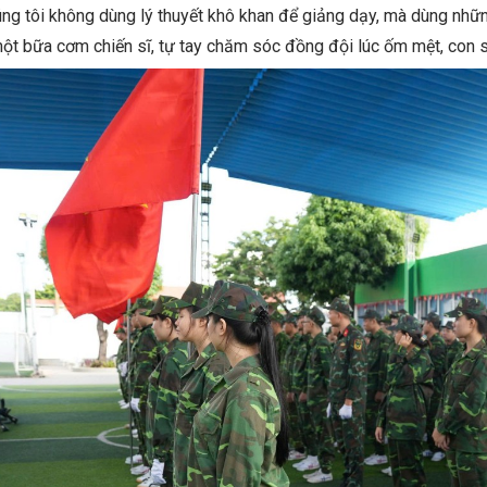
ng tôi không dùng lý thuyết khô khan để giảng dạy, mà dùng những
ột bữa cơm chiến sĩ, tự tay chăm sóc đồng đội lúc ốm mệt, con s