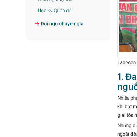
Học kỳ Quân đội
Đội ngũ chuyên gia
Ladecen 
1. Đ
nguồ
Nhiều phụ
khi bật m
giải tỏa 
Nhưng dướ
ngoài đời