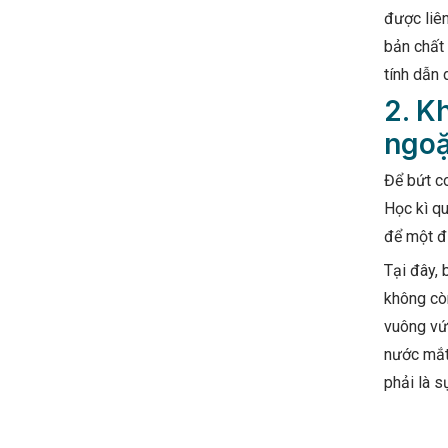
được liên
bản chất 
tính dẫn 
2. K
ngoặ
Để bứt co
Học kì qu
để một đ
Tại đây, 
không cò
vuông vứ
nước mắt 
phải là s