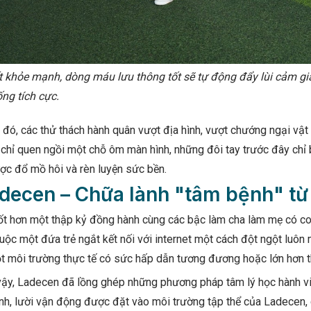
 khỏe mạnh, dòng máu lưu thông tốt sẽ tự động đẩy lùi cảm giác 
ng tích cực.
đó, các thử thách hành quân vượt địa hình, vượt chướng ngại vật
 chỉ quen ngồi một chỗ ôm màn hình, những đôi tay trước đây chỉ
ợc đổ mồ hôi và rèn luyện sức bền.
adecen – Chữa lành "tâm bệnh" từ
ốt hơn một thập kỷ đồng hành cùng các bậc làm cha làm mẹ có con
uộc một đứa trẻ ngắt kết nối với internet một cách đột ngột luôn
t môi trường thực tế có sức hấp dẫn tương đương hoặc lớn hơn th
vậy, Ladecen đã lồng ghép những phương pháp tâm lý học hành vi 
nh, lười vận động được đặt vào môi trường tập thể của Ladecen, 