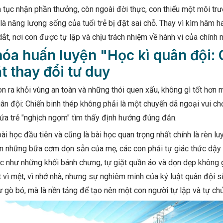
 tục nhận phần thưởng, còn ngoài đời thực, con thiếu một môi tr
là năng lượng sống của tuổi trẻ bị đặt sai chỗ. Thay vì kìm hãm h
dắt, nơi con được tự lập và chịu trách nhiệm về hành vi của chính 
hóa huấn luyện "Học kì quân đội: 
t thay đổi tư duy
n ra khỏi vùng an toàn và những thói quen xấu, không gì tốt hơn 
ân đội: Chiến binh thép không phải là một chuyến dã ngoại vui chơ
ứa trẻ "nghịch ngợm" tìm thấy định hướng đúng đắn.
bài học đầu tiên và cũng là bài học quan trọng nhất chính là rèn l
n những bữa cơm dọn sẵn của mẹ, các con phải tự giác thức dậy t
c như những khối bánh chưng, tự giặt quần áo và dọn dẹp không 
vì mệt, vì nhớ nhà, nhưng sự nghiêm minh của kỷ luật quân đội sẽ g
ự gò bó, mà là nền tảng để tạo nên một con người tự lập và tự chủ