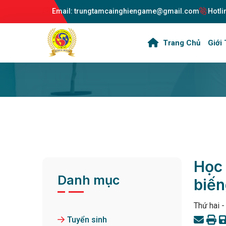
Email: trungtamcainghiengame@gmail.com
Hotli
Trang Chủ
Giới 
Học 
Danh mục
biến
Thứ hai 
Tuyển sinh