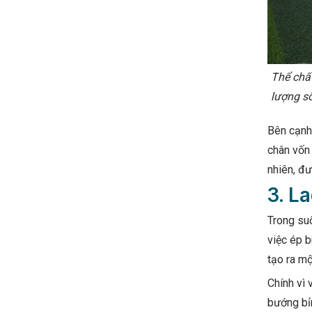
Thể chất
lượng số
Bên cạnh 
chân vốn
nhiên, đư
3. L
Trong su
việc ép b
tạo ra mộ
Chính vì 
bướng bỉ