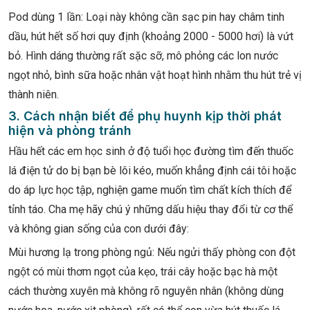
Pod dùng 1 lần: Loại này không cần sạc pin hay châm tinh
dầu, hút hết số hơi quy định (khoảng 2000 - 5000 hơi) là vứt
bỏ. Hình dáng thường rất sặc sỡ, mô phỏng các lon nước
ngọt nhỏ, bình sữa hoặc nhân vật hoạt hình nhằm thu hút trẻ vị
thành niên.
3. Cách nhận biết để phụ huynh kịp thời phát
hiện và phòng tránh
Hầu hết các em học sinh ở độ tuổi học đường tìm đến thuốc
lá điện tử do bị bạn bè lôi kéo, muốn khẳng định cái tôi hoặc
do áp lực học tập, nghiện game muốn tìm chất kích thích để
tỉnh táo. Cha mẹ hãy chú ý những dấu hiệu thay đổi từ cơ thể
và không gian sống của con dưới đây:
Mùi hương lạ trong phòng ngủ: Nếu ngửi thấy phòng con đột
ngột có mùi thơm ngọt của kẹo, trái cây hoặc bạc hà một
cách thường xuyên mà không rõ nguyên nhân (không dùng