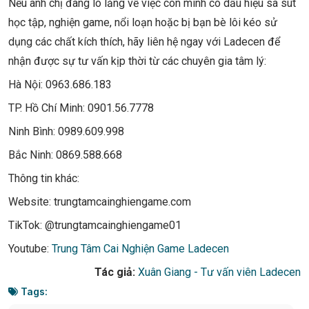
Nếu anh chị đang lo lắng về việc con mình có dấu hiệu sa sút
học tập, nghiện game, nổi loạn hoặc bị bạn bè lôi kéo sử
dụng các chất kích thích, hãy liên hệ ngay với Ladecen để
nhận được sự tư vấn kịp thời từ các chuyên gia tâm lý:
Hà Nội: 0963.686.183
TP. Hồ Chí Minh: 0901.56.7778
Ninh Bình: 0989.609.998
Bắc Ninh: 0869.588.668
Thông tin khác:
Website: trungtamcainghiengame.com
TikTok: @trungtamcainghiengame01
Youtube:
Trung Tâm Cai Nghiện Game Ladecen
Tác giả:
Xuân Giang - Tư vấn viên Ladecen
Tags: