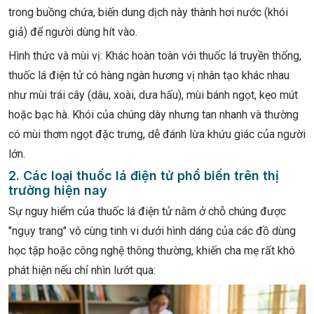
trong buồng chứa, biến dung dịch này thành hơi nước (khói
giả) để người dùng hít vào.
Hình thức và mùi vị: Khác hoàn toàn với thuốc lá truyền thống,
thuốc lá điện tử có hàng ngàn hương vị nhân tạo khác nhau
như mùi trái cây (dâu, xoài, dưa hấu), mùi bánh ngọt, kẹo mút
hoặc bạc hà. Khói của chúng dày nhưng tan nhanh và thường
có mùi thơm ngọt đặc trưng, dễ đánh lừa khứu giác của người
lớn.
2. Các loại thuốc lá điện tử phổ biến trên thị
trường hiện nay
Sự nguy hiểm của thuốc lá điện tử nằm ở chỗ chúng được
"ngụy trang" vô cùng tinh vi dưới hình dáng của các đồ dùng
học tập hoặc công nghệ thông thường, khiến cha mẹ rất khó
phát hiện nếu chỉ nhìn lướt qua: