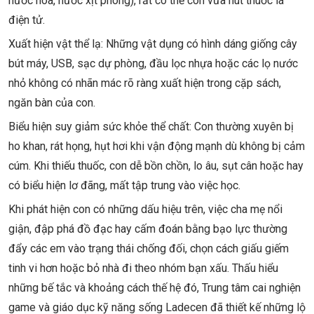
nước hoa, nước xịt phòng), rất có thể con vừa hút thuốc lá
điện tử.
Xuất hiện vật thể lạ: Những vật dụng có hình dáng giống cây
bút máy, USB, sạc dự phòng, đầu lọc nhựa hoặc các lọ nước
nhỏ không có nhãn mác rõ ràng xuất hiện trong cặp sách,
ngăn bàn của con.
Biểu hiện suy giảm sức khỏe thể chất: Con thường xuyên bị
ho khan, rát họng, hụt hơi khi vận động mạnh dù không bị cảm
cúm. Khi thiếu thuốc, con dễ bồn chồn, lo âu, sụt cân hoặc hay
có biểu hiện lơ đãng, mất tập trung vào việc học.
Khi phát hiện con có những dấu hiệu trên, việc cha mẹ nổi
giận, đập phá đồ đạc hay cấm đoán bằng bạo lực thường
đẩy các em vào trạng thái chống đối, chọn cách giấu giếm
tinh vi hơn hoặc bỏ nhà đi theo nhóm bạn xấu. Thấu hiểu
những bế tắc và khoảng cách thế hệ đó, Trung tâm cai nghiện
game và giáo dục kỹ năng sống Ladecen đã thiết kế những lộ