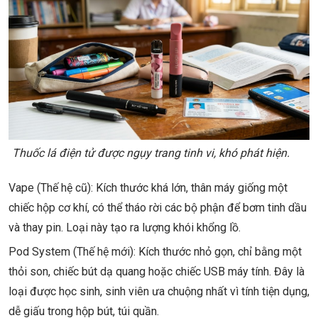
Thuốc lá điện tử được ngụy trang tinh vi, khó phát hiện.
Vape (Thế hệ cũ): Kích thước khá lớn, thân máy giống một
chiếc hộp cơ khí, có thể tháo rời các bộ phận để bơm tinh dầu
và thay pin. Loại này tạo ra lượng khói khổng lồ.
Pod System (Thế hệ mới): Kích thước nhỏ gọn, chỉ bằng một
thỏi son, chiếc bút dạ quang hoặc chiếc USB máy tính. Đây là
loại được học sinh, sinh viên ưa chuộng nhất vì tính tiện dụng,
dễ giấu trong hộp bút, túi quần.