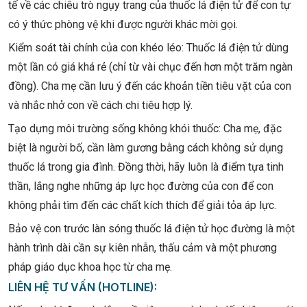
tế về các chiêu trò ngụy trang của thuốc lá điện tử để con tự
có ý thức phòng vệ khi được người khác mời gọi.
Kiểm soát tài chính của con khéo léo: Thuốc lá điện tử dùng
một lần có giá khá rẻ (chỉ từ vài chục đến hơn một trăm ngàn
đồng). Cha mẹ cần lưu ý đến các khoản tiền tiêu vặt của con
và nhắc nhở con về cách chi tiêu hợp lý.
Tạo dựng môi trường sống không khói thuốc: Cha mẹ, đặc
biệt là người bố, cần làm gương bằng cách không sử dụng
thuốc lá trong gia đình. Đồng thời, hãy luôn là điểm tựa tinh
thần, lắng nghe những áp lực học đường của con để con
không phải tìm đến các chất kích thích để giải tỏa áp lực.
Bảo vệ con trước làn sóng thuốc lá điện tử học đường là một
hành trình dài cần sự kiên nhẫn, thấu cảm và một phương
pháp giáo dục khoa học từ cha mẹ.
LIÊN HỆ TƯ VẤN (HOTLINE):