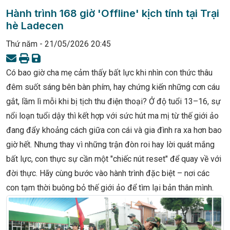
Hành trình 168 giờ 'Offline' kịch tính tại Trại
hè Ladecen
Thứ năm - 21/05/2026 20:45
Có bao giờ cha mẹ cảm thấy bất lực khi nhìn con thức thâu
đêm suốt sáng bên bàn phím, hay chứng kiến những cơn cáu
gắt, lầm lì mỗi khi bị tịch thu điện thoại? Ở độ tuổi 13–16, sự
nổi loạn tuổi dậy thì kết hợp với sức hút ma mị từ thế giới ảo
đang đẩy khoảng cách giữa con cái và gia đình ra xa hơn bao
giờ hết. Nhưng thay vì những trận đòn roi hay lời quát mắng
bất lực, con thực sự cần một "chiếc nút reset" để quay về với
đời thực. Hãy cùng bước vào hành trình đặc biệt – nơi các
con tạm thời buông bỏ thế giới ảo để tìm lại bản thân mình.