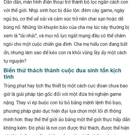
Dần dần, màn hình điện thoại trở thành bộ lọc ngăn cách con
với thế giới. Nhịp sinh học bị đảo lộn: đêm cày game, ngày
ngủ bù, cơ thể uể oải và cảm xúc trở nên chai sạn hoặc dễ
bùng nổ. Những lời khuyên bảo của cha mẹ lúc này thường bị
xem là "lải nhải", và mọi nỗ lực ngắt mạng đều có thể châm
ngòi cho một cuộc chiến gia đình. Cha mẹ hiểu con đang bất
ổn, nhưng làm sao để kéo con ra khỏi vũng lầy ấy một cách
tự nguyện?
Biến thử thách thành cuộc đua sinh tồn kịch
tính
Trừng phạt hay tịch thu thiết bị một cách cực đoan chưa bao
giờ là giải pháp tận gốc đối với một đứa trẻ nghiện game
nặng. Thay vì ép buộc con từ bỏ bằng mệnh lệnh thô bạo,
phương pháp giáo dục hiện đại lựa chọn một lối đi thông
minh hơn: thay thế thế giới ảo bằng một thế giới thực hấp dẫn
không kém. Đó phải là nơi con được thử thách, được thể hiện