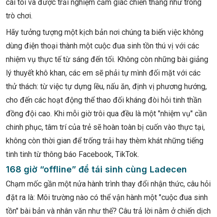
cái tôi và được trải nghiệm cảm giác chiến thắng như trong
trò chơi.
Hãy tưởng tượng một kịch bản nơi chúng ta biến việc không
dùng điện thoại thành một cuộc đua sinh tồn thú vị với các
nhiệm vụ thực tế từ sáng đến tối. Không còn những bài giảng
lý thuyết khô khan, các em sẽ phải tự mình đối mặt với các
thử thách: từ việc tự dựng lều, nấu ăn, định vị phương hướng,
cho đến các hoạt động thể thao đối kháng đòi hỏi tinh thần
đồng đội cao. Khi mỗi giờ trôi qua đều là một "nhiệm vụ" cần
chinh phục, tâm trí của trẻ sẽ hoàn toàn bị cuốn vào thực tại,
không còn thời gian để trống trải hay thèm khát những tiếng
tinh tinh từ thông báo Facebook, TikTok.
168 giờ “offline” để tái sinh cùng Ladecen
Chạm mốc gần một nửa hành trình thay đổi nhận thức, câu hỏi
đặt ra là: Môi trường nào có thể vận hành một "cuộc đua sinh
tồn" bài bản và nhân văn như thế? Câu trả lời nằm ở chiến dịch