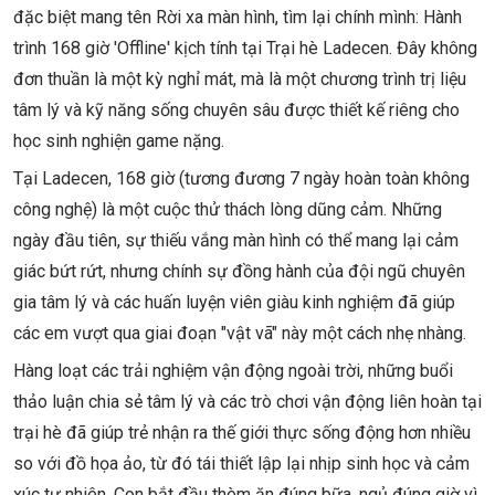
đặc biệt mang tên Rời xa màn hình, tìm lại chính mình: Hành
trình 168 giờ 'Offline' kịch tính tại Trại hè Ladecen. Đây không
đơn thuần là một kỳ nghỉ mát, mà là một chương trình trị liệu
tâm lý và kỹ năng sống chuyên sâu được thiết kế riêng cho
học sinh nghiện game nặng.
Tại Ladecen, 168 giờ (tương đương 7 ngày hoàn toàn không
công nghệ) là một cuộc thử thách lòng dũng cảm. Những
ngày đầu tiên, sự thiếu vắng màn hình có thể mang lại cảm
giác bứt rứt, nhưng chính sự đồng hành của đội ngũ chuyên
gia tâm lý và các huấn luyện viên giàu kinh nghiệm đã giúp
các em vượt qua giai đoạn "vật vã" này một cách nhẹ nhàng.
Hàng loạt các trải nghiệm vận động ngoài trời, những buổi
thảo luận chia sẻ tâm lý và các trò chơi vận động liên hoàn tại
trại hè đã giúp trẻ nhận ra thế giới thực sống động hơn nhiều
so với đồ họa ảo, từ đó tái thiết lập lại nhịp sinh học và cảm
xúc tự nhiên. Con bắt đầu thèm ăn đúng bữa, ngủ đúng giờ vì