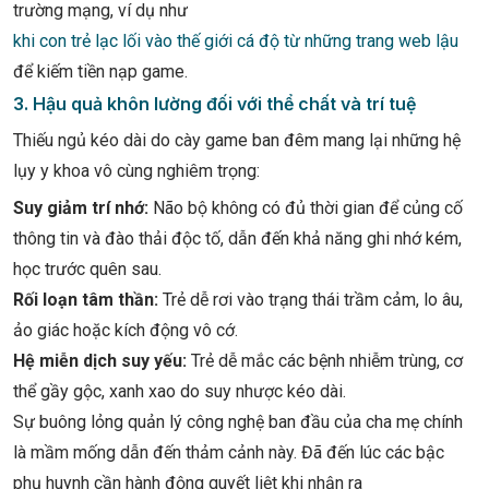
trường mạng, ví dụ như
khi con trẻ lạc lối vào thế giới cá độ từ những trang web lậu
để kiếm tiền nạp game.
3. Hậu quả khôn lường đối với thể chất và trí tuệ
Thiếu ngủ kéo dài do cày game ban đêm mang lại những hệ
lụy y khoa vô cùng nghiêm trọng:
Suy giảm trí nhớ:
Não bộ không có đủ thời gian để củng cố
thông tin và đào thải độc tố, dẫn đến khả năng ghi nhớ kém,
học trước quên sau.
Rối loạn tâm thần:
Trẻ dễ rơi vào trạng thái trầm cảm, lo âu,
ảo giác hoặc kích động vô cớ.
Hệ miễn dịch suy yếu:
Trẻ dễ mắc các bệnh nhiễm trùng, cơ
thể gầy gộc, xanh xao do suy nhược kéo dài.
Sự buông lỏng quản lý công nghệ ban đầu của cha mẹ chính
là mầm mống dẫn đến thảm cảnh này. Đã đến lúc các bậc
phụ huynh cần hành động quyết liệt khi nhận ra