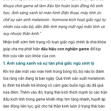
khuya chơi game sẽ làm đảo lộn hoàn toàn đồng hồ sinh
học. Ánh sáng xanh từ màn hình điện thoại, máy tính ức
chế sự sản sinh melatonin - hormone kích hoạt giấc ngủ tự
nhiên của não bộ, dẫn đến tình trạng mất ngủ mãn tính và
suy nhược thần kinh."
Nhận biết sớm tình trạng rối loạn giấc ngủ chính là chìa khóa
giúp cha mẹ phát hiện
dấu hiệu con nghiện game
để kịp
thời cứu vãn sức khỏe của con.
1. Ánh sáng xanh và sự tàn phá giấc ngủ sinh lý
Khi trẻ dán mắt vào màn hình trong bóng tối, bộ não bị đánh
lừa rằng vẫn đang là ban ngày. Quá trình sản xuất melatonin
bị đình trệ khiến trẻ không có cảm giác buồn ngủ dù đã quá
nửa đêm. Thêm vào đó, trạng thái kích thích mạnh từ các trận
đấu kịch tính trong game khiến nhịp tim tăng nhanh, huyết áp
dao động liên tục, giữ cho hệ thần kinh luôn ở trạng thái báo