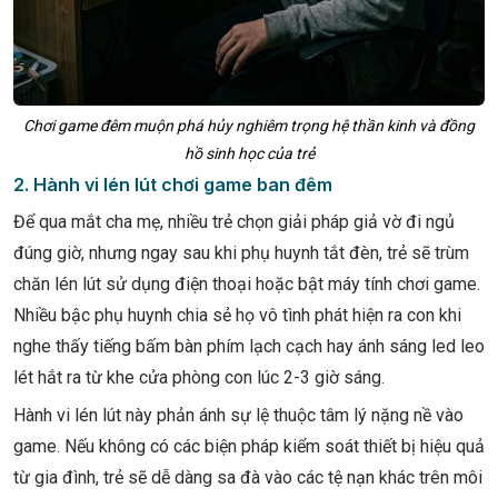
Chơi game đêm muộn phá hủy nghiêm trọng hệ thần kinh và đồng
hồ sinh học của trẻ
2. Hành vi lén lút chơi game ban đêm
Để qua mắt cha mẹ, nhiều trẻ chọn giải pháp giả vờ đi ngủ
đúng giờ, nhưng ngay sau khi phụ huynh tắt đèn, trẻ sẽ trùm
chăn lén lút sử dụng điện thoại hoặc bật máy tính chơi game.
Nhiều bậc phụ huynh chia sẻ họ vô tình phát hiện ra con khi
nghe thấy tiếng bấm bàn phím lạch cạch hay ánh sáng led leo
lét hắt ra từ khe cửa phòng con lúc 2-3 giờ sáng.
Hành vi lén lút này phản ánh sự lệ thuộc tâm lý nặng nề vào
game. Nếu không có các biện pháp kiểm soát thiết bị hiệu quả
từ gia đình, trẻ sẽ dễ dàng sa đà vào các tệ nạn khác trên môi