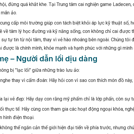
ội, đừng quá khắt khe. Tại Trung tâm cai nghiện game Ladecen, c
a mãn ảo.
ung cấp môi trường giúp con tách biệt khỏi áp lực kỹ thuật số, hư
ề về tâm lý học đường và kỹ năng sống, con không chỉ cai được t
sự tự tin từ nội tâm, thay vì vẻ hào nhoáng bên ngoài. Chúng tôi
hi được là chính mình, khỏe mạnh và hạnh phúc với những gì mình 
ẹ – Người dẫn lối dịu dàng
ông bị "lạc lối" giữa những trào lưu ảo:
nghe thay vì cấm đoán: Hãy hỏi con vì sao con thích món đồ này,
a lại vẻ đẹp: Hãy dạy con rằng mỹ phẩm chỉ là lớp phấn, còn sự tử
ối thực tế: Hãy cùng con tham gia các hoạt động ngoại khóa, nghệ
 hình điện thoại.
không thể ngăn cản thế giới hiện đại tiến về phía trước, nhưng chú