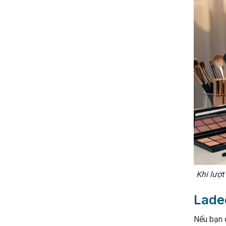
Khi lượ
Ladec
Nếu bạn c