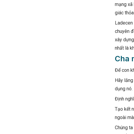
mạng xã h
giác thỏ
Ladecen c
chuyên đ
xây dựng 
nhất là k
Cha m
Để con kh
Hãy lắng 
dụng nó.
Định nghĩ
Tạo kết n
ngoài màn
Chúng ta 