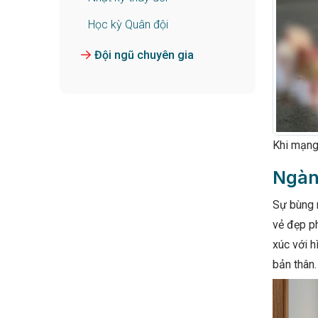
Học kỳ Quân đội
Đội ngũ chuyên gia
Khi mạng 
Ngàn
Sự bùng 
vẻ đẹp ph
xúc với h
bản thân.