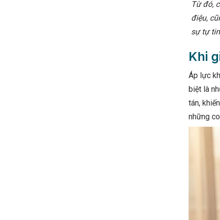
Từ đó, 
điệu, cũ
sự tự ti
Khi g
Áp lực kh
biệt là n
tán, khiế
những co