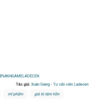
%BB%86NGAMELADECEN
Tác giả:
Xuân Giang - Tư vấn viên Ladecen
mĩ phẩm
giá trị tâm hồn