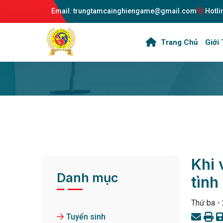
Email: trungtamcainghiengame@gmail.com
Hotli
Trang Chủ
Giới 
Khi 
Danh mục
tình
Thứ ba -
Tuyển sinh