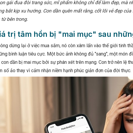
con gái đua đòi trang sức, mĩ phẩm không chỉ để làm đẹp, mà 
ng bắt kịp xu hướng. Con dần quên mất rằng, cốt lõi vẻ đẹp của 
n từ bên trong.
iá trị tâm hồn bị "mai mục" sau nhữn
ông dừng lại ở việc mua sắm, nó còn xâm lấn vào thế giới tinh th
hững bình luận tiêu cực. Một bức ảnh không đủ "sang", một món đ
n con dần bị mai mục bởi sự phán xét trên mạng. Con trở nên lệ 
n số ảo thay vì cảm nhận niềm hạnh phúc giản đơn của đời thực.