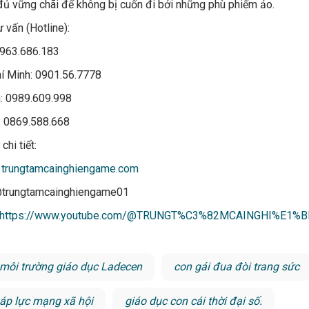
đủ vững chãi để không bị cuốn đi bởi những phù phiếm ảo.
ư vấn (Hotline):
0963.686.183
hí Minh: 0901.56.7778
h: 0989.609.998
: 0869.588.668
chi tiết:
:
trungtamcainghiengame.com
@trungtamcainghiengame01
https://www.youtube.com/@TRUNGT%C3%82MCAINGHI%E1
môi trường giáo dục Ladecen
con gái đua đòi trang sức
áp lực mạng xã hội
giáo dục con cái thời đại số.