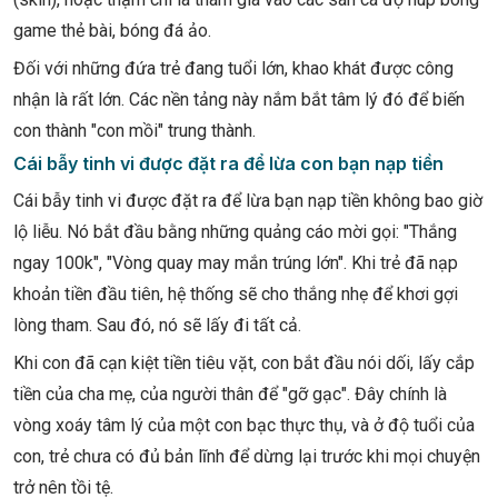
game thẻ bài, bóng đá ảo.
Đối với những đứa trẻ đang tuổi lớn, khao khát được công
nhận là rất lớn. Các nền tảng này nắm bắt tâm lý đó để biến
con thành "con mồi" trung thành.
Cái bẫy tinh vi được đặt ra để lừa con bạn nạp tiền
Cái bẫy tinh vi được đặt ra để lừa bạn nạp tiền không bao giờ
lộ liễu. Nó bắt đầu bằng những quảng cáo mời gọi: "Thắng
ngay 100k", "Vòng quay may mắn trúng lớn". Khi trẻ đã nạp
khoản tiền đầu tiên, hệ thống sẽ cho thắng nhẹ để khơi gợi
lòng tham. Sau đó, nó sẽ lấy đi tất cả.
Khi con đã cạn kiệt tiền tiêu vặt, con bắt đầu nói dối, lấy cắp
tiền của cha mẹ, của người thân để "gỡ gạc". Đây chính là
vòng xoáy tâm lý của một con bạc thực thụ, và ở độ tuổi của
con, trẻ chưa có đủ bản lĩnh để dừng lại trước khi mọi chuyện
trở nên tồi tệ.