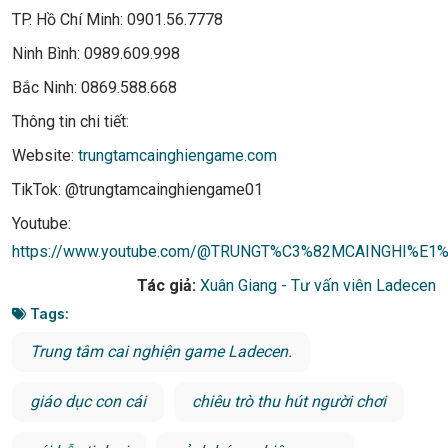
TP. Hồ Chí Minh: 0901.56.7778
Ninh Bình: 0989.609.998
Bắc Ninh: 0869.588.668
Thông tin chi tiết:
Website:
trungtamcainghiengame.com
TikTok: @trungtamcainghiengame01
Youtube:
https://www.youtube.com/@TRUNGT%C3%82MCAINGHI%E
Tác giả:
Xuân Giang - Tư vấn viên Ladecen
Tags:
Trung tâm cai nghiện game Ladecen.
giáo dục con cái
chiêu trò thu hút người chơi