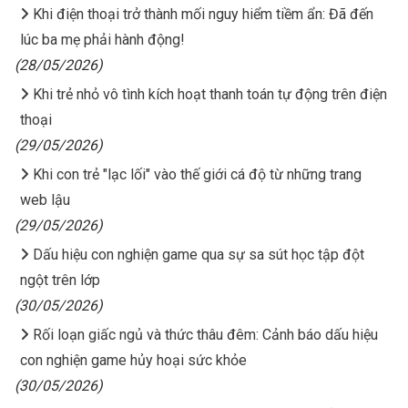
Khi điện thoại trở thành mối nguy hiểm tiềm ẩn: Đã đến
lúc ba mẹ phải hành động!
(28/05/2026)
Khi trẻ nhỏ vô tình kích hoạt thanh toán tự động trên điện
thoại
(29/05/2026)
Khi con trẻ "lạc lối" vào thế giới cá độ từ những trang
web lậu
(29/05/2026)
Dấu hiệu con nghiện game qua sự sa sút học tập đột
ngột trên lớp
(30/05/2026)
Rối loạn giấc ngủ và thức thâu đêm: Cảnh báo dấu hiệu
con nghiện game hủy hoại sức khỏe
(30/05/2026)