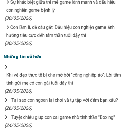
Sự khác biệt giữa trẻ mê game lành mạnh và dấu hiệu
con nghiện game bệnh lý
(30/05/2026)
Con lầm lì, dễ cáu gắt: Dấu hiệu con nghiện game ảnh
hưởng tiêu cực đến tâm thần tuổi dậy thì
(30/05/2026)
Những tin cũ hơn
Khi vẻ đẹp thực tế bị che mờ bởi "công nghiệp ảo": Lời tâm
tình gửi mẹ có con gái tuổi dậy thì
(26/05/2026)
Tại sao con ngoan lại chơi và tụ tập với đám bạn xấu?
(26/05/2026)
Tuyệt chiêu giúp con cai game nhờ tinh thần "Boxing"
(24/05/2026)